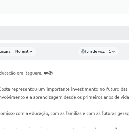
 MÍDIAS
RECEBA NOTÍCIAS
eitura:
Tom de voz:
ucação em Itaguara. ❤️📚
osta representou um importante investimento no futuro das
nvolvimento e a aprendizagem desde os primeiros anos de vida
misso com a educação, com as famílias e com as futuras geraç