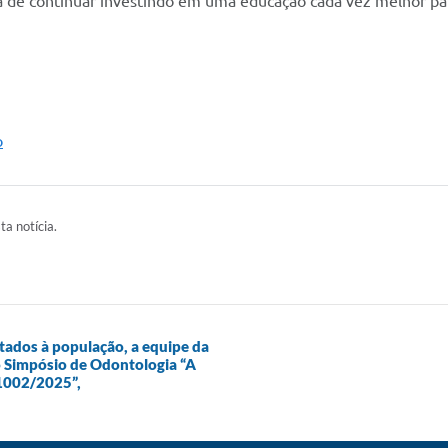
 de continuar investindo em uma educação cada vez melhor pa
o
ta notícia.
tados à população, a equipe da
do Simpósio de Odontologia “A
1002/2025”,