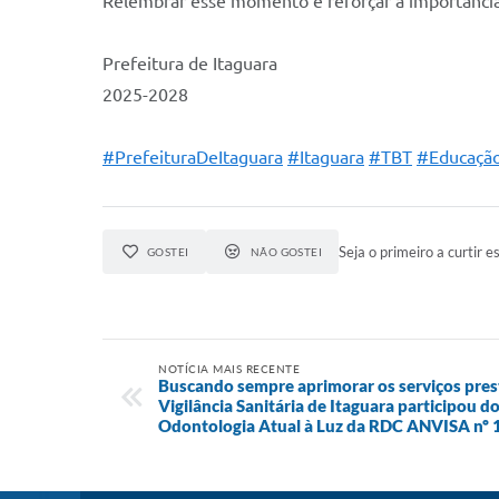
Relembrar esse momento é reforçar a importância
Prefeitura de Itaguara
2025-2028
#PrefeituraDeItaguara
#Itaguara
#TBT
#Educaçã
Seja o primeiro a curtir es
GOSTEI
NÃO GOSTEI
NOTÍCIA MAIS RECENTE
Buscando sempre aprimorar os serviços pres
Vigilância Sanitária de Itaguara participou 
Odontologia Atual à Luz da RDC ANVISA nº 