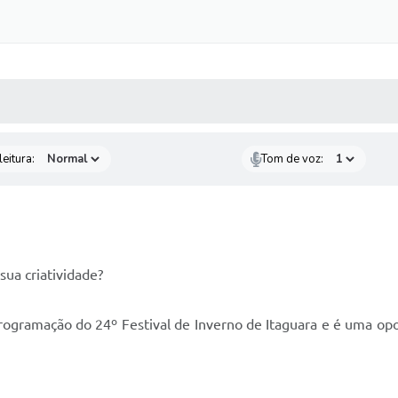
 MÍDIAS
RECEBA NOTÍCIAS
eitura:
Tom de voz:
ua criatividade?
rogramação do 24º Festival de Inverno de Itaguara e é uma opor