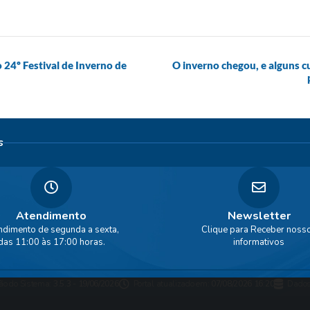
 24º Festival de Inverno de
O inverno chegou, e alguns c
s
Atendimento
Newsletter
ndimento de segunda a sexta,
Clique para Receber noss
das 11:00 às 17:00 horas.
informativos
ão do Sistema:
3.5.3 - 19/06/2026
Portal atualizado em:
07/08/2026 16:20
Dados