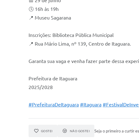
📅 29 de junho
🕓 16h às 19h
📍 Museu Sagarana
Inscrições: Biblioteca Pública Municipal
📍 Rua Mário Lima, nº 139, Centro de Itaguara.
Garanta sua vaga e venha fazer parte dessa experiên
Prefeitura de Itaguara
2025/2028
#PrefeituraDeItaguara
#Itaguara
#FestivalDeInve
Seja o primeiro a curtir es
GOSTEI
NÃO GOSTEI