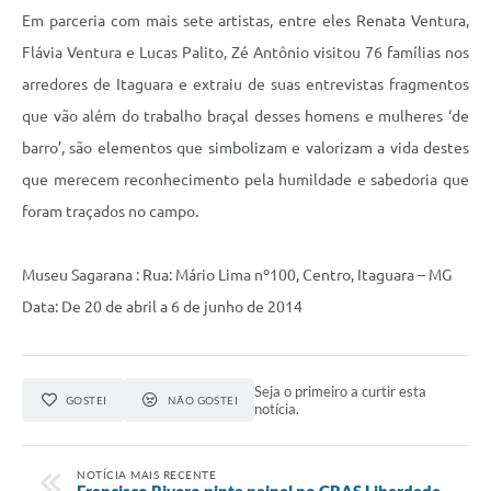
Em parceria com mais sete artistas, entre eles Renata Ventura,
Flávia Ventura e Lucas Palito, Zé Antônio visitou 76 famílias nos
arredores de Itaguara e extraiu de suas entrevistas fragmentos
que vão além do trabalho braçal desses homens e mulheres ‘de
barro’, são elementos que simbolizam e valorizam a vida destes
que merecem reconhecimento pela humildade e sabedoria que
foram traçados no campo.
Museu Sagarana : Rua: Mário Lima nº100, Centro, Itaguara – MG
Data: De 20 de abril a 6 de junho de 2014
Seja o primeiro a curtir esta
GOSTEI
NÃO GOSTEI
notícia.
NOTÍCIA MAIS RECENTE
Francisco Rivero pinta painel no CRAS Liberdade