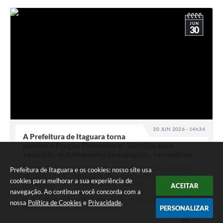
JUN
30
30 JUN 2026 - 14h34
A Prefeitura de Itaguara torna
público o Pregão Eletrônico nº 35/2026 para
aquisição de brinquedos pedagógicos, recreativos...
A Prefeitura de Itaguara torna público o Pregão Eletrônico nº
Prefeitura de Itaguara e os cookies: nosso site usa
35/2026 para aquisição de brinquedos pedagógicos,
cookies para melhorar a sua experiência de
recreativos e equipamentos lúdicos, destinados ao
ACEITAR
navegação. Ao continuar você concorda com a
fortalecimento das ações voltadas à educação e ao
desenvolvimento das crianças do município. A sessão de
nossa
Política de Cookies
e
Privacidade
.
PERSONALIZAR
lances será realizada no dia 09 de...
62
VISUALI