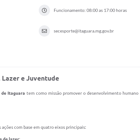
Funcionamento: 08:00 as 17:00 horas
secesporte@itaguara.mg.gov.br
, Lazer e Juventude
 de Itaguara
tem como missão promover o desenvolvimento humano e so
 ações com base em quatro eixos principais:
 de lazer
;