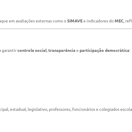
taque em avaliações externas como o
SIMAVE
e indicadores do
MEC
, re
a garantir
controle social
,
transparência
e
participação democrática
:
al, estadual, legislativo, professores, funcionários e colegiados escol