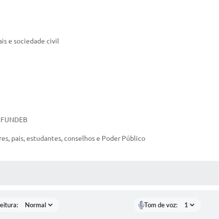
s e sociedade civil
do FUNDEB
s, pais, estudantes, conselhos e Poder Público
 MÍDIAS
eitura:
Tom de voz: