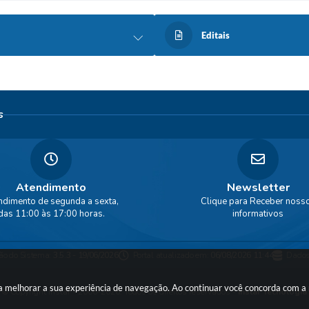
Editais
s
Atendimento
Newsletter
ndimento de segunda a sexta,
Clique para Receber noss
das 11:00 às 17:00 horas.
informativos
ão do Sistema:
3.5.3 - 19/06/2026
Portal atualizado em:
06/08/2026 11:44
Dados
ara melhorar a sua experiência de navegação. Ao continuar você concorda com 
© Copyright Instar - 2006-2026. Todos os direitos reservados -
Instar Tecnologia