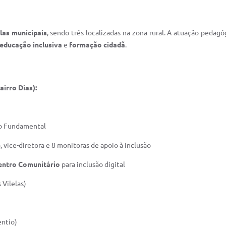
las municipais
, sendo três localizadas na zona rural. A atuação peda
educação inclusiva
e
formação cidadã
.
irro Dias):
ino Fundamental
, vice-diretora e 8 monitoras de apoio à inclusão
entro Comunitário
para inclusão digital
Vilelas)
)
ntio)