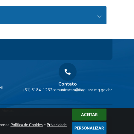
Contato
os
(31) 3184-1232
comunicacao@itaguara.mg.gov.br
 Abertos
ACEITAR
a nossa
Política de Cookies
e
Privacidade
.
PERSONALIZAR