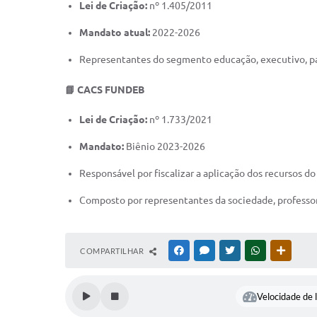
Lei de Criação:
nº 1.405/2011
Mandato atual:
2022-2026
Representantes do segmento educação, executivo, pai
📘 CACS FUNDEB
Lei de Criação:
nº 1.733/2021
Mandato:
Biênio 2023-2026
Responsável por fiscalizar a aplicação dos recursos 
Composto por representantes da sociedade, professore
COMPARTILHAR
FACEBOOK
MESSENGER
TWITTER
WHATSAPP
OUTRAS
Velocidade de l