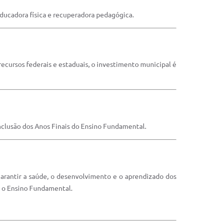
educadora física e recuperadora pedagógica.
 recursos federais e estaduais, o investimento municipal é
clusão dos Anos Finais do Ensino Fundamental.
garantir a saúde, o desenvolvimento e o aprendizado dos
 e o Ensino Fundamental.