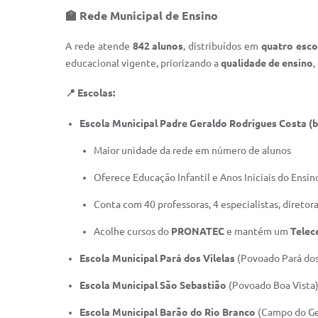
🏫 Rede Municipal de Ensino
A rede atende
842 alunos
, distribuídos em
quatro esco
educacional vigente, priorizando a
qualidade de ensino
,
📍 Escolas:
Escola Municipal Padre Geraldo Rodrigues Costa (ba
Maior unidade da rede em número de alunos
Oferece Educação Infantil e Anos Iniciais do Ens
Conta com 40 professoras, 4 especialistas, diretora
Acolhe cursos do
PRONATEC
e mantém um
Telec
Escola Municipal Pará dos Vilelas
(Povoado Pará dos 
Escola Municipal São Sebastião
(Povoado Boa Vista
Escola Municipal Barão do Rio Branco
(Campo do Ge