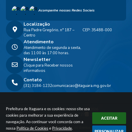
Acompanhe nossas Redes Sociais
Localização
Rua Padre Gregório, n° 187 –
CEP: 35488-000
Centro
Atendimento
Atendimento de segunda a sexta,
das 11:00 às 17:00 horas.
Newsletter
Clique para Receber nossos
informativos
Contato
(31) 3184-1232
comunicacao@itaguara.mg.gov.br
Prefeitura de Itaguara e os cookies: nosso site usa
Versão do Sistema:
3.5.3 - 19/06/2026
Portal atualizado em:
05/08/2026 17:27
Dados Abertos
cookies para melhorar a sua experiência de
ACEITAR
navegação. Ao continuar você concorda com a
© Copyright Instar - 2006-2026. Todos os direitos
nossa
Política de Cookies
e
Privacidade
.
PERSONALIZAR