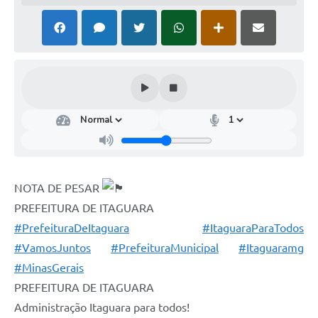
NOTA DE PESAR
PREFEITURA DE ITAGUARA
#PrefeituraDeItaguara
#ItaguaraParaTodos
#VamosJuntos
#PrefeituraMunicipal
#Itaguaramg
#MinasGerais
⠀
PREFEITURA DE ITAGUARA⠀
Administração Itaguara para todos!⠀