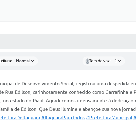
 MÍDIAS
RECEBA NOTÍCIAS
eitura:
Tom de voz:
Municipal de Desenvolvimento Social, registrou uma despedida 
 Rua Edilson, carinhosamente conhecido como Garrafinha e Psi
ia, no estado do Piauí. Agradecemos imensamente à dedicação 
família de Edilson. Que Deus ilumine e abençoe sua nova jorna
efeituraDeItaguara
#ItaguaraParaTodos
#PrefeituraMunicipal
#