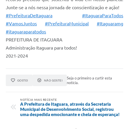
Junte-se a nós nessa jornada de conscientização e ação!
#PrefeituraDeItaguara
#ItaguaraParaTodos
#VamosJuntos
#PrefeituraMunicipal
#Itaguaramg
#itaguaraparatodos
PREFEITURA DE ITAGUARA⠀
Administração Itaguara para todos!⠀
2021-2024
Seja o primeiro a curtir esta
GOSTEI
NÃO GOSTEI
notícia.
NOTÍCIA MAIS RECENTE
A Prefeitura de Itaguara, através da Secretaria
Municipal de Desenvolvimento Social, registrou
uma despedida emocionante e cheia de esperança!