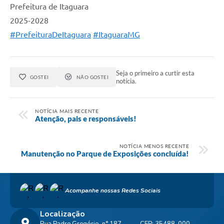
Prefeitura de Itaguara
2025-2028
#PrefeituraDeItaguara
#ItaguaraMG
Seja o primeiro a curtir esta
GOSTEI
NÃO GOSTEI
notícia.
NOTÍCIA MAIS RECENTE
Atenção, pais e responsáveis!
NOTÍCIA MENOS RECENTE
Manutenção no Parque de Exposições concluída!
Acompanhe nossas Redes Sociais
Localização
Rua Padre Gregório, n° 187 –
CEP: 35488-000