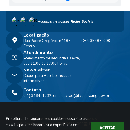
Acompanhe nossas Redes Sociais
Localização
Rua Padre Gregório, n° 187 –
CEP: 35488-000
Centro
Atendimento
Atendimento de segunda a sexta,
das 11:00 às 17:00 horas.
Newsletter
Clique para Receber nossos
informativos
Contato
(31) 3184-1232
comunicacao@itaguara.mg.gov.br
Prefeitura de Itaguara e os cookies: nosso site usa
Versão do Sistema:
3.5.3 - 19/06/2026
Portal atualizado em:
10/08/2026 10:25
Dados Abertos
cookies para melhorar a sua experiência de
ACEITAR