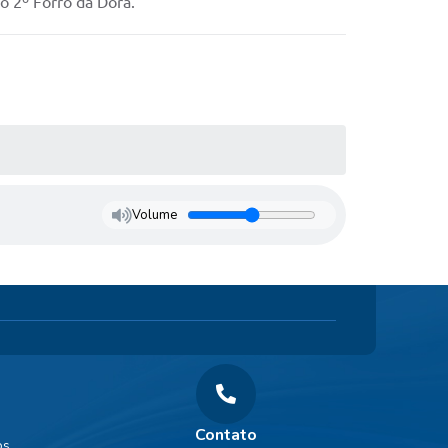
o 2º Forró da Dora.
Volume
Contato
os