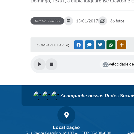
Domingo, 15/01, a dupla itaguarense Clayton e Ed
15/01/2017
36 fotos
SEM CATEGORIA
COMPARTILHAR
FACEBOOK
MESSENGER
TWITTER
WHATSAPP
OUTR
Velocidade de 
Acompanhe nossas Redes Sociai
Localização
Rua Padre Gregório, n° 187 –
CEP: 35488-000
Ate