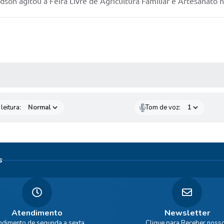
son agitou a Feira Livre de Agricultura Familiar e Artesanato n
AS MÍDIAS
leitura:
Tom de voz:
s
Atendimento
Newsletter
ndimento de segunda a sexta,
Clique para Receber noss