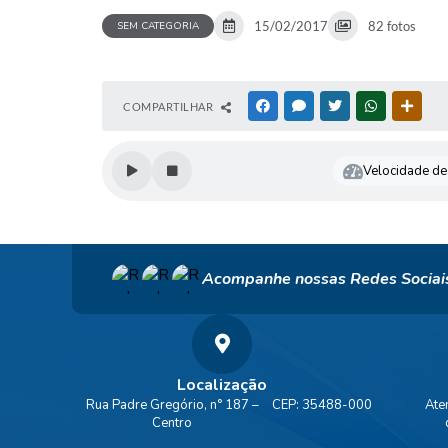
15/02/2017
82 fotos
SEM CATEGORIA
COMPARTILHAR
FACEBOOK
MESSENGER
TWITTER
WHATSAPP
OUTR
Velocidade de 
Acompanhe nossas Redes Sociai
Localização
Rua Padre Gregório, n° 187 –
CEP: 35488-000
Ate
Centro