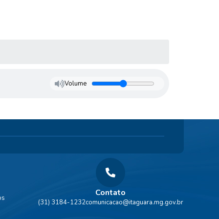
Volume
Contato
os
(31) 3184-1232
comunicacao@itaguara.mg.gov.br