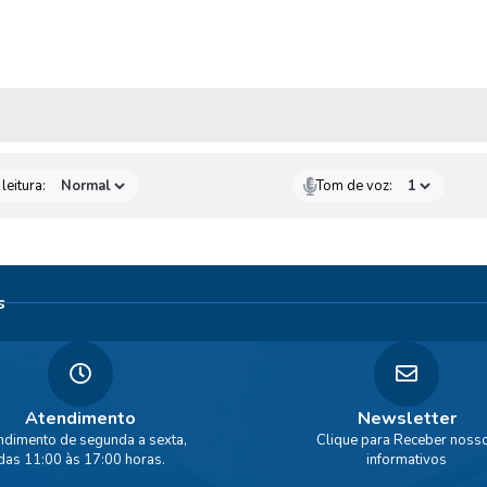
AS MÍDIAS
leitura:
Tom de voz:
s
Atendimento
Newsletter
ndimento de segunda a sexta,
Clique para Receber noss
das 11:00 às 17:00 horas.
informativos