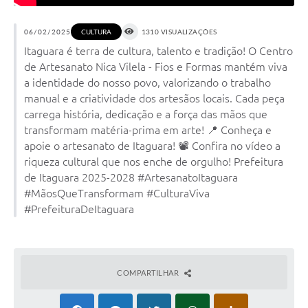
06/02/2025
1310 VISUALIZAÇÕES
CULTURA
Itaguara é terra de cultura, talento e tradição! O Centro
de Artesanato Nica Vilela - Fios e Formas mantém viva
a identidade do nosso povo, valorizando o trabalho
manual e a criatividade dos artesãos locais. Cada peça
carrega história, dedicação e a força das mãos que
transformam matéria-prima em arte! 📍 Conheça e
apoie o artesanato de Itaguara! 📽️ Confira no vídeo a
riqueza cultural que nos enche de orgulho! Prefeitura
de Itaguara 2025-2028 #ArtesanatoItaguara
#MãosQueTransformam #CulturaViva
#PrefeituraDeItaguara
COMPARTILHAR