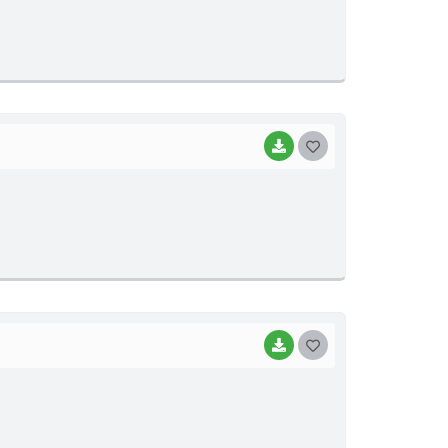
S
T
E
I
BAIXAR
G
O
S
T
E
I
BAIXAR
G
O
S
T