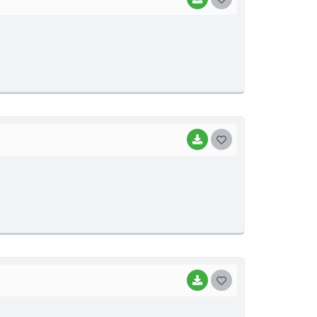
O
S
T
E
I
BAIXAR
G
O
S
T
E
I
BAIXAR
G
O