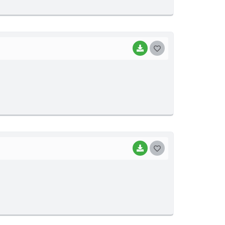
E
I
BAIXAR
G
O
S
T
E
I
BAIXAR
G
O
S
T
E