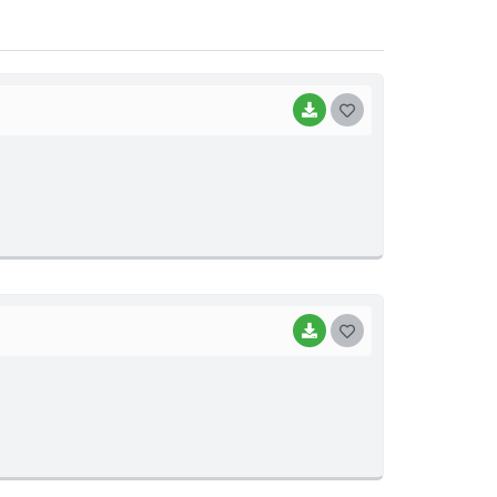
BAIXAR
G
O
S
T
E
I
BAIXAR
G
O
S
T
E