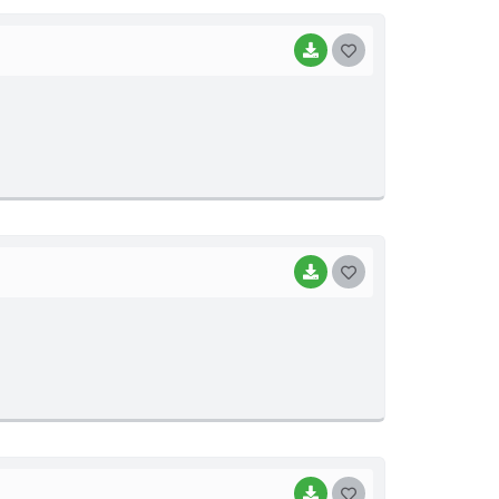
I
BAIXAR
G
O
S
T
E
I
BAIXAR
G
O
S
T
E
I
BAIXAR
G