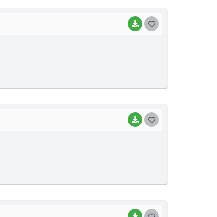
I
BAIXAR
G
O
S
T
E
I
BAIXAR
G
O
S
T
E
I
BAIXAR
G