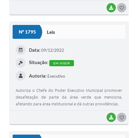
BAIXAR
G
O
S
Nº 1795
Leis
T
E
Data:
09/12/2022
I
Situação:
EM VIGOR
Autoria:
Executivo
Autoriza o Chefe do Poder Executivo Municipal promover
desafetação de parte da área verde que menciona,
afetando para área institucional e dá outras providências.
BAIXAR
G
O
S