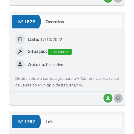
O
S
Nº 1829
Decretos
T
E
Data:
17/10/2022
I
Situação:
EM VIGOR
Autoria:
Executivo
Dispõe sobre a convocação para a V Conferência Municipal
de Saúde do Município de Itaguara/MG.
BAIXAR
G
O
S
Nº 1782
Leis
T