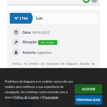
O
S
Nº 1766
Leis
T
E
Data:
18/05/2022
I
Situação:
EM VIGOR
Autoria:
Legislativo
Institui, no âmbito do Município de Itaguara, Estado de
Minas Gerais, a Semana Municipal da Juventude e dá outras
providências.
Prefeitura de Itaguara e os cookies: nosso site usa
BAIXAR
G
cookies para melhorar a sua experiência de
ACEITAR
navegação. Ao continuar você concorda com a
O
nossa
Política de Cookies
e
Privacidade
.
S
PERSONALIZAR
Nº 1765
Leis
T