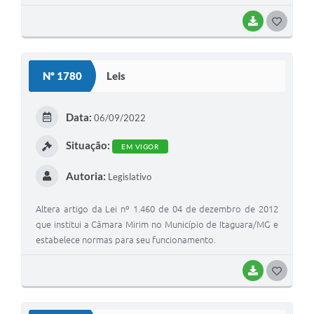
BAIXAR
G
O
S
Nº 1780
Leis
T
E
Data:
06/09/2022
I
Situação:
EM VIGOR
Autoria:
Legislativo
Altera artigo da Lei nº 1.460 de 04 de dezembro de 2012
que institui a Câmara Mirim no Município de Itaguara/MG e
estabelece normas para seu funcionamento.
BAIXAR
G
O
S