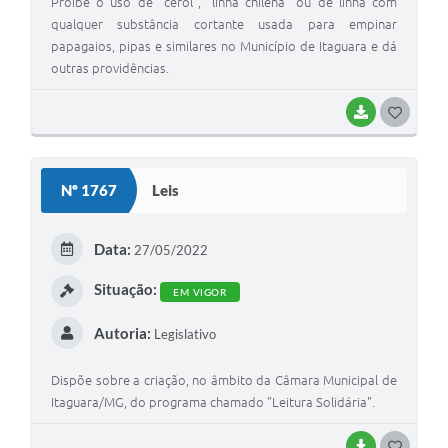
Proíbe o uso de "cerol", "linha chilena" ou de linha com
qualquer substância cortante usada para empinar
papagaios, pipas e similares no Município de Itaguara e dá
outras providências.
BAIXAR
G
O
S
Nº 1767
Leis
T
E
Data:
27/05/2022
I
Situação:
EM VIGOR
Autoria:
Legislativo
Dispõe sobre a criação, no âmbito da Câmara Municipal de
Itaguara/MG, do programa chamado "Leitura Solidária".
BAIXAR
G