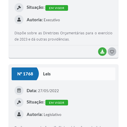
I
Situação:
EM VIGOR
Autoria:
Executivo
Dispõe sobre as Diretrizes Orçamentárias para o exercício
de 2023 e dá outras providências.
BAIXAR
G
O
S
Nº 1768
Leis
T
E
Data:
27/05/2022
I
Situação:
EM VIGOR
Autoria:
Legislativo