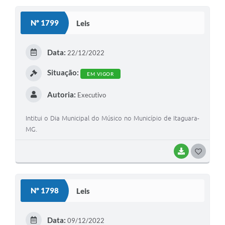
S
Nº 1799
Leis
T
E
Data:
22/12/2022
I
Situação:
EM VIGOR
Autoria:
Executivo
Intitui o Dia Municipal do Músico no Município de Itaguara-
MG.
BAIXAR
G
O
S
Nº 1798
Leis
T
E
Data:
09/12/2022