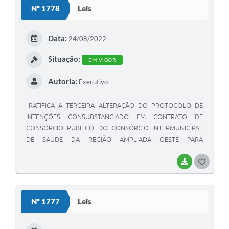
Nº 1778
Leis
T
E
Data:
24/08/2022
I
Situação:
EM VIGOR
Autoria:
Executivo
“RATIFICA A TERCEIRA ALTERAÇÃO DO PROTOCOLO DE
INTENÇÕES CONSUBSTANCIADO EM CONTRATO DE
CONSÓRCIO PÚBLICO DO CONSÓRCIO INTERMUNICIPAL
DE SAÚDE DA REGIÃO AMPLIADA OESTE PARA
GERENCIAMENTO DOS SERVIÇOS DE URGÊNCIA E
EMERGÊNCIA – CIS-URG OESTE E DÁ OUTRAS
BAIXAR
G
PROVIDÊNCIAS”,
O
S
Nº 1777
Leis
T
E