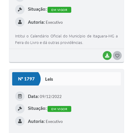
I
Situação:
EM VIGOR
Autoria:
Executivo
Intitui o Calendário Oficial do Município de Itaguara-MG a
Feira do Livro e dá outras providências.
BAIXAR
G
O
S
Nº 1797
Leis
T
E
Data:
09/12/2022
I
Situação:
EM VIGOR
Autoria:
Executivo