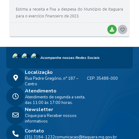
Estima a receita e fixa a despesa do Município de Itaguara
para o exercício financeiro de 2023.
BAIXAR
G
O
S
Acompanhe nossas Redes Sociais
T
E
Localização
Rua Padre Gregório, n° 187 –
CEP: 35488-000
I
Centro
Atendimento
Atendimento de segunda a sexta,
das 11:00 às 17:00 horas.
Newsletter
Clique para Receber nossos
informativos
Contato
(31) 3184-1232
comunicacao@itaguara.mg.gov.br