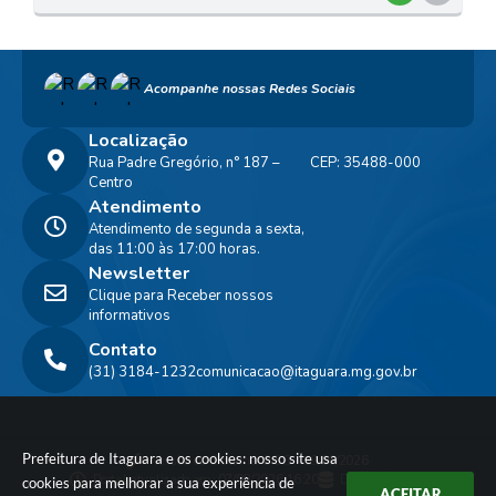
O
S
Acompanhe nossas Redes Sociais
T
E
Localização
Rua Padre Gregório, n° 187 –
CEP: 35488-000
I
Centro
Atendimento
Atendimento de segunda a sexta,
das 11:00 às 17:00 horas.
Newsletter
Clique para Receber nossos
informativos
Contato
(31) 3184-1232
comunicacao@itaguara.mg.gov.br
Prefeitura de Itaguara e os cookies: nosso site usa
Versão do Sistema:
3.5.3 - 19/06/2026
Portal atualizado em:
07/08/2026 16:20
Dados Abertos
cookies para melhorar a sua experiência de
ACEITAR