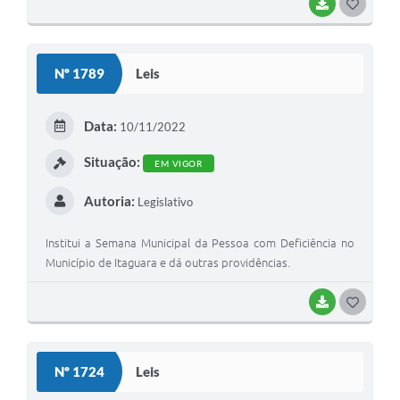
BAIXAR
G
O
S
Nº 1789
Leis
T
E
Data:
10/11/2022
I
Situação:
EM VIGOR
Autoria:
Legislativo
Institui a Semana Municipal da Pessoa com Deficiência no
Município de Itaguara e dá outras providências.
BAIXAR
G
O
S
Nº 1724
Leis
T