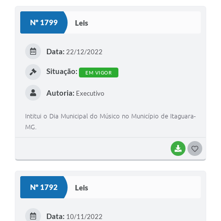
S
Nº 1799
Leis
T
E
Data:
22/12/2022
I
Situação:
EM VIGOR
Autoria:
Executivo
Intitui o Dia Municipal do Músico no Município de Itaguara-
MG.
BAIXAR
G
O
S
Nº 1792
Leis
T
E
Data:
10/11/2022