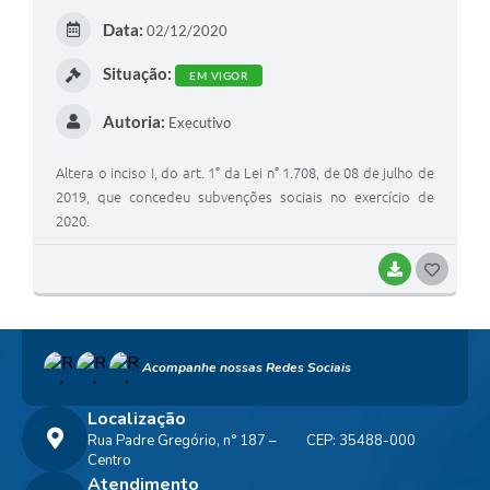
E
Data:
02/12/2020
I
Situação:
EM VIGOR
Autoria:
Executivo
Altera o inciso I, do art. 1° da Lei n° 1.708, de 08 de julho de
2019, que concedeu subvenções sociais no exercício de
2020.
BAIXAR
G
O
S
Acompanhe nossas Redes Sociais
T
E
Localização
Rua Padre Gregório, n° 187 –
CEP: 35488-000
I
Centro
Atendimento