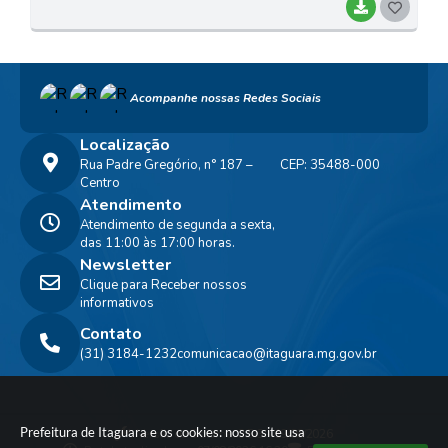
BAIXAR
G
O
S
Acompanhe nossas Redes Sociais
T
E
Localização
Rua Padre Gregório, n° 187 –
CEP: 35488-000
I
Centro
Atendimento
Atendimento de segunda a sexta,
das 11:00 às 17:00 horas.
Newsletter
Clique para Receber nossos
informativos
Contato
(31) 3184-1232
comunicacao@itaguara.mg.gov.br
Prefeitura de Itaguara e os cookies: nosso site usa
Versão do Sistema:
3.5.3 - 19/06/2026