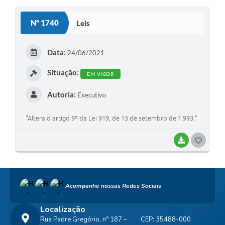
S
Nº 1740
Leis
T
E
Data:
24/06/2021
I
Situação:
EM VIGOR
Autoria:
Executivo
"Altera o artigo 9º da Lei 919, de 13 de setembro de 1.993."
BAIXAR
G
O
S
Acompanhe nossas Redes Sociais
T
E
Localização
Rua Padre Gregório, n° 187 –
CEP: 35488-000
I