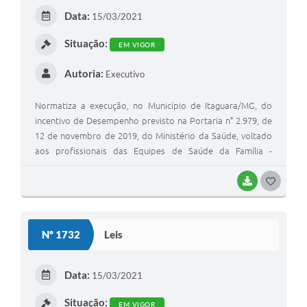
E
Data:
15/03/2021
I
Situação:
EM VIGOR
Autoria:
Executivo
Normatiza a execução, no Município de Itaguara/MG, do
incentivo de Desempenho previsto na Portaria n° 2.979, de
12 de novembro de 2019, do Ministério da Saúde, voltado
aos profissionais das Equipes de Saúde da Família -
eSFB/Multiprofissionais vinculados a atenção primária à
saúde, com recursos financeiros advindos do Programa
BAIXAR
G
Previne Brasil.
O
S
Nº 1732
Leis
T
E
Data:
15/03/2021
I
Situação:
EM VIGOR