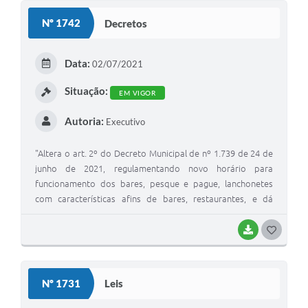
S
Nº 1742
Decretos
T
E
Data:
02/07/2021
I
Situação:
EM VIGOR
Autoria:
Executivo
"Altera o art. 2º do Decreto Municipal de nº 1.739 de 24 de
junho de 2021, regulamentando novo horário para
funcionamento dos bares, pesque e pague, lanchonetes
com características afins de bares, restaurantes, e dá
outras providências."
BAIXAR
G
O
S
Nº 1731
Leis
T