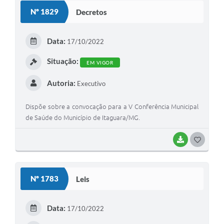
S
Nº 1829
Decretos
T
E
Data:
17/10/2022
I
Situação:
EM VIGOR
Autoria:
Executivo
Dispõe sobre a convocação para a V Conferência Municipal
de Saúde do Município de Itaguara/MG.
BAIXAR
G
O
S
Nº 1783
Leis
T
E
Data:
17/10/2022
I