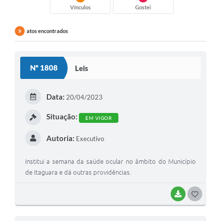
Vínculos
Gostei
atos encontrados
9
Nº 1808
Leis
Data:
20/04/2023
Situação:
EM VIGOR
Autoria:
Executivo
Institui a semana da saúde ocular no âmbito do Município
de Itaguara e dá outras providências.
BAIXAR
G
O