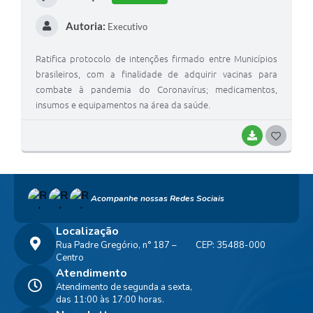
Autoria:
Executivo
Ratifica protocolo de intenções firmado entre Municípios
brasileiros, com a finalidade de adquirir vacinas para
combate à pandemia do Coronavírus; medicamentos,
insumos e equipamentos na área da saúde.
BAIXAR
G
O
S
Acompanhe nossas Redes Sociais
T
E
Localização
Rua Padre Gregório, n° 187 –
CEP: 35488-000
I
Centro
Atendimento
Atendimento de segunda a sexta,
das 11:00 às 17:00 horas.