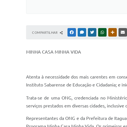
COMPARTILHAR
FACEBOOK
MESSENGER
TWITTER
WHATSAPP
OUTRAS
MINHA CASA MINHA VIDA
Atenta à necessidade dos mais carentes em conseg
Instituto Sabarense de Educação e Cidadania; e
in
Trata-se de uma ONG, credenciada no Ministério
serviços prestados em diversas cidades, inclusive 
Representantes da ONG e da Prefeitura de Itaguara
Programa Minha Casa Minha Vida. Os primeiros e