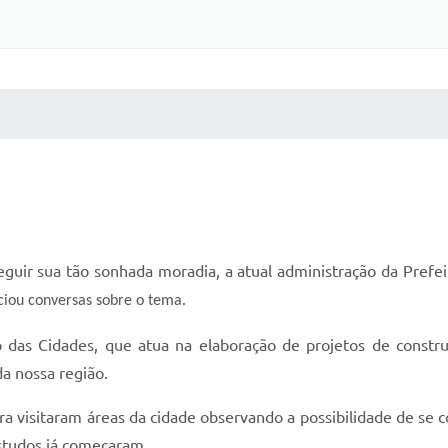
 MÍDIAS
RECEBA NOTÍCIAS
uir sua tão sonhada moradia, a atual administração da Prefeit
.
iciou conversas sobre o tema
 das Cidades, que atua na elaboração de projetos de construç
da nossa região.
 visitaram áreas da cidade observando a possibilidade de se co
studos já começaram.