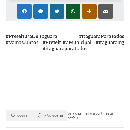
#PrefeituraDeItaguara #ItaguaraParaTodos
#VamosJuntos #PrefeituraMunicipal #Itaguaramg
#itaguaraparatodos
Seja o primeiro a curtir esta
GOSTEI
NÃO GOSTEI
notícia.