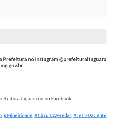
 a Prefeitura no Instagram @prefeituraitaguara
.mg.gov.br
prefeituraitaguara ou no Facebook.
o
#Mineiridade
#CircuitoVeredas
#TerraDaGente