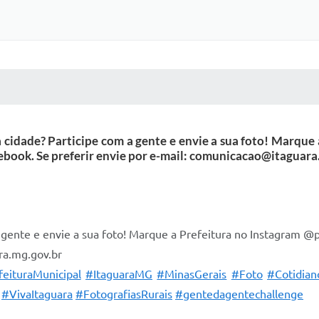
 MÍDIAS
RECEBA NOTÍCIAS
 cidade? Participe com a gente e envie a sua foto! Marque
ebook. Se preferir envie por e-mail: comunicacao@itaguara
 gente e envie a sua foto! Marque a Prefeitura no Instagram @
ra.mg.gov.br
eituraMunicipal
#ItaguaraMG
#MinasGerais
#Foto
#Cotidian
#VivaItaguara
#FotografiasRurais
#gentedagentechallenge