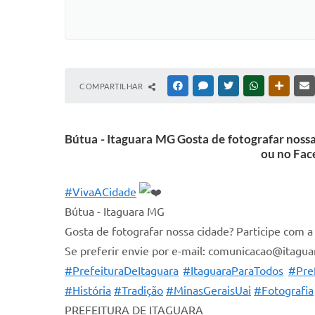
COMPARTILHAR
FACEBOOK
MESSENGER
TWITTER
WHATSAPP
OUTRAS
Bútua - Itaguara MG Gosta de fotografar nossa
ou no Fac
#VivaACidade
Bútua - Itaguara MG
Gosta de fotografar nossa cidade? Participe com a
Se preferir envie por e-mail: comunicacao@itagua
#PrefeituraDeItaguara
#ItaguaraParaTodos
#Pref
#História
#Tradição
#MinasGeraisUai
#Fotografia
PREFEITURA DE ITAGUARA