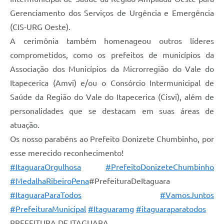
Gerenciamento dos Serviços de Urgência e Emergência
(CIS-URG Oeste).
A cerimônia também homenageou outros líderes
comprometidos, como os prefeitos de municípios da
Associação dos Municípios da Microrregião do Vale do
Itapecerica (Amvi) e/ou o Consórcio Intermunicipal de
Saúde da Região do Vale do Itapecerica (Cisvi), além de
personalidades que se destacam em suas áreas de
atuação.
Os nosso parabéns ao Prefeito Donizete Chumbinho, por
esse merecido reconhecimento!
#ItaguaraOrgulhosa
#PrefeitoDonizeteChumbinho
#MedalhaRibeiroPena
#PrefeituraDeItaguara
#ItaguaraParaTodos
#VamosJuntos
#PrefeituraMunicipal
#Itaguaramg
#itaguaraparatodos
PREFEITURA DE ITAGUARA⠀