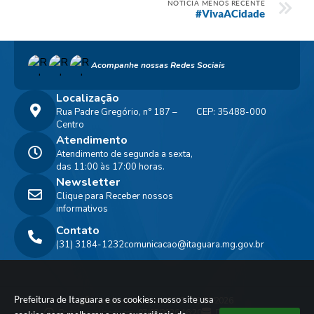
NOTÍCIA MENOS RECENTE
#VivaACidade
Acompanhe nossas Redes Sociais
Localização
Rua Padre Gregório, n° 187 –
CEP: 35488-000
Centro
Atendimento
Atendimento de segunda a sexta,
das 11:00 às 17:00 horas.
Newsletter
Clique para Receber nossos
informativos
Contato
(31) 3184-1232
comunicacao@itaguara.mg.gov.br
Prefeitura de Itaguara e os cookies: nosso site usa
Versão do Sistema:
3.5.3 - 19/06/2026
Portal atualizado em:
07/08/2026 16:20
Dados Abertos