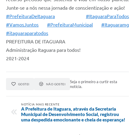
Junte-se a nós nessa jornada de conscientização e ação!
#PrefeituraDeItaguara
#ItaguaraParaTodos
#VamosJuntos
#PrefeituraMunicipal
#Itaguaramg
#itaguaraparatodos
PREFEITURA DE ITAGUARA⠀
Administração Itaguara para todos!⠀
2021-2024
Seja o primeiro a curtir esta
GOSTEI
NÃO GOSTEI
notícia.
NOTÍCIA MAIS RECENTE
A Prefeitura de Itaguara, através da Secretaria
Municipal de Desenvolvimento Social, registrou
uma despedida emocionante e cheia de esperança!