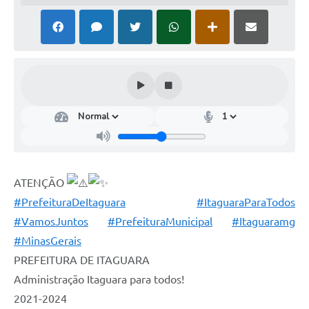
ATENÇÃO
#PrefeituraDeItaguara
#ItaguaraParaTodos
#VamosJuntos
#PrefeituraMunicipal
#Itaguaramg
#MinasGerais
PREFEITURA DE ITAGUARA⠀
Administração Itaguara para todos!⠀
2021-2024