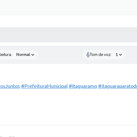
 MÍDIAS
RECEBA NOTÍCIAS
eitura:
Tom de voz:
osJuntos
#PrefeituraMunicipal
#Itaguaramg
#itaguaraparatod