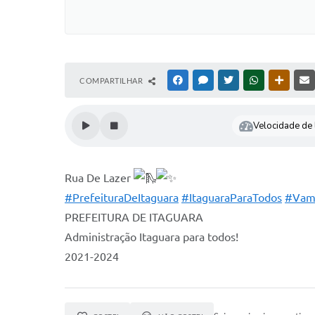
COMPARTILHAR
FACEBOOK
MESSENGER
TWITTER
WHATSAPP
OUTRAS
Velocidade de l
Rua De Lazer
#PrefeituraDeItaguara
#ItaguaraParaTodos
#Vam
PREFEITURA DE ITAGUARA⠀
Administração Itaguara para todos!
2021-2024