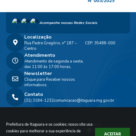
Nº 003/2025
Acompanhe nossas Redes Sociais
Localização
Rua Padre Gregório, n° 187 –
CEP: 35488-000
Centro
Atendimento
Atendimento de segunda a sexta,
das 11:00 às 17:00 horas.
Newsletter
Clique para Receber nossos
informativos
Contato
(31) 3184-1232
comunicacao@itaguara.mg.gov.br
Prefeitura de Itaguara e os cookies: nosso site usa
Versão do Sistema:
3.5.3 - 19/06/2026
Portal atualizado em:
06/08/2026 11:06
Dados Abertos
cookies para melhorar a sua experiência de
ACEITAR