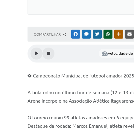
COMPARTILHAR
FACEBOOK
MESSENGER
TWITTER
WHATSAPP
OUTRAS
Velocidade de l
⚽️ Campeonato Municipal de futebol amador 202
A bola rolou no último fim de semana (12 e 13 
Arena Incorpe e na Associação Atlética Itaguarens
O torneio reuniu 99 atletas amadores em 6 equipes 
Destaque da rodada: Marcos Emanuel, atleta revela