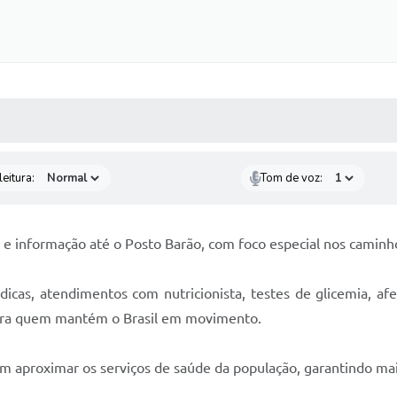
 MÍDIAS
RECEBA NOTÍCIAS
eitura:
Tom de voz:
e informação até o Posto Barão, com foco especial nos caminho
icas, atendimentos com nutricionista, testes de glicemia, afer
ara quem mantém o Brasil em movimento.
em aproximar os serviços de saúde da população, garantindo mai