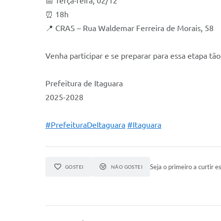
📅 Terça-feira, 02/12
⏰ 18h
📍 CRAS – Rua Waldemar Ferreira de Morais, 58
Venha participar e se preparar para essa etapa tão
Prefeitura de Itaguara
2025-2028
#PrefeituraDeItaguara
#Itaguara
Seja o primeiro a curtir es
GOSTEI
NÃO GOSTEI