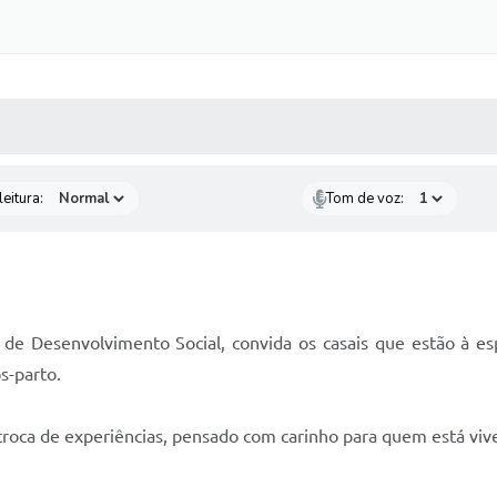
 MÍDIAS
RECEBA NOTÍCIAS
eitura:
Tom de voz:
a de Desenvolvimento Social, convida os casais que estão à 
s-parto.
oca de experiências, pensado com carinho para quem está vive