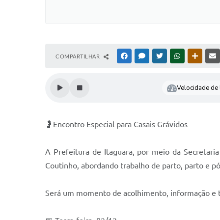
COMPARTILHAR
FACEBOOK
MESSENGER
TWITTER
WHATSAPP
OUTRAS
Velocidade de l
🤰Encontro Especial para Casais Grávidos
A Prefeitura de Itaguara, por meio da Secretari
Coutinho, abordando trabalho de parto, parto e pó
Será um momento de acolhimento, informação e tr