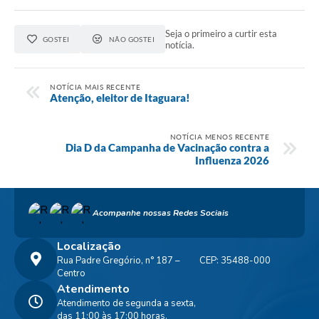
Seja o primeiro a curtir esta
GOSTEI
NÃO GOSTEI
notícia.
NOTÍCIA MAIS RECENTE
Atenção, eleitor de Itaguara!
NOTÍCIA MENOS RECENTE
Dia D da Campanha de Vacinação contra a
Influenza 2026
Acompanhe nossas Redes Sociais
Localização
Rua Padre Gregório, n° 187 –
CEP: 35488-000
Centro
Atendimento
Atendimento de segunda a sexta,
das 11:00 às 17:00 horas.