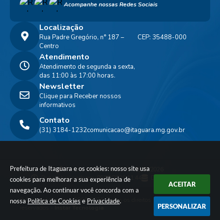
Acompanhe nossas Redes Sociais
Localização
Rua Padre Gregório, n° 187 –
CEP: 35488-000
Centro
Atendimento
Atendimento de segunda a sexta,
das 11:00 às 17:00 horas.
Newsletter
Clique para Receber nossos
informativos
Contato
(31) 3184-1232
comunicacao@itaguara.mg.gov.br
Prefeitura de Itaguara e os cookies: nosso site usa
Versão do Sistema:
3.5.3 - 19/06/2026
Portal atualizado em:
06/08/2026 11:44
Dados Abertos
cookies para melhorar a sua experiência de
ACEITAR
navegação. Ao continuar você concorda com a
© Copyright Instar - 2006-2026. Todos os direitos
nossa
Política de Cookies
e
Privacidade
.
PERSONALIZAR
reservados -
Instar Tecnologia