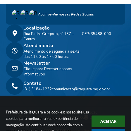
Acompanhe nossas Redes Sociais
Localização
Rua Padre Gregório, n° 187 –
CEP: 35488-000
Centro
Atendimento
Atendimento de segunda a sexta,
das 11:00 às 17:00 horas.
Newsletter
Clique para Receber nossos
informativos
Contato
(31) 3184-1232
comunicacao@itaguara.mg.gov.br
Prefeitura de Itaguara e os cookies: nosso site usa
Versão do Sistema:
3.5.3 - 19/06/2026
Portal atualizado em:
06/08/2026 11:06
Dados Abertos
cookies para melhorar a sua experiência de
ACEITAR
navegação. Ao continuar você concorda com a
© Copyright Instar - 2006-2026. Todos os direitos