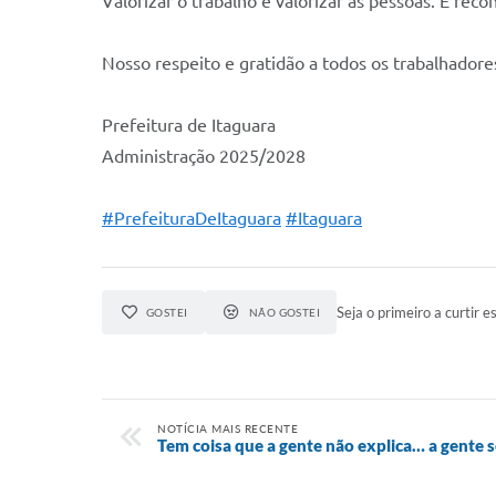
Valorizar o trabalho é valorizar as pessoas. É rec
Nosso respeito e gratidão a todos os trabalhadore
Prefeitura de Itaguara
Administração 2025/2028
#PrefeituraDeItaguara
#Itaguara
Seja o primeiro a curtir es
GOSTEI
NÃO GOSTEI
NOTÍCIA MAIS RECENTE
Tem coisa que a gente não explica… a gente s