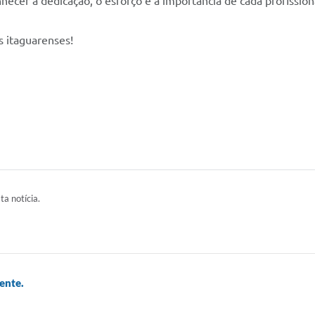
onhecer a dedicação, o esforço e a importância de cada profissi
s itaguarenses!
ta notícia.
ente.