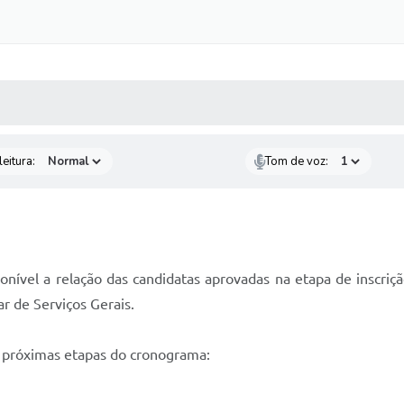
 MÍDIAS
RECEBA NOTÍCIAS
eitura:
Tom de voz:
onível a relação das candidatas aprovadas na etapa de inscriç
ar de Serviços Gerais.
s próximas etapas do cronograma: