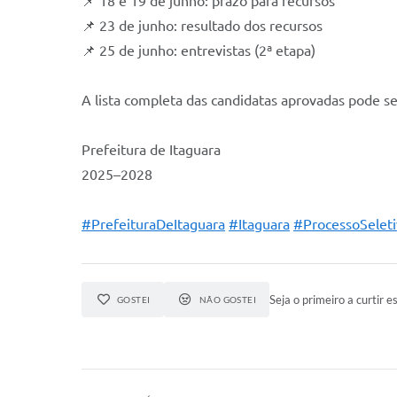
📌 18 e 19 de junho: prazo para recursos
📌 23 de junho: resultado dos recursos
📌 25 de junho: entrevistas (2ª etapa)
A lista completa das candidatas aprovadas pode ser
Prefeitura de Itaguara
2025–2028
#PrefeituraDeItaguara
#Itaguara
#ProcessoSelet
Seja o primeiro a curtir es
GOSTEI
NÃO GOSTEI