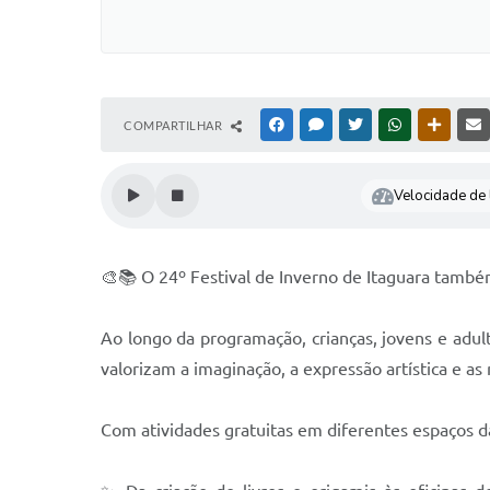
COMPARTILHAR
FACEBOOK
MESSENGER
TWITTER
WHATSAPP
OUTRAS
Velocidade de l
🎨📚 O 24º Festival de Inverno de Itaguara também
Ao longo da programação, crianças, jovens e adultos
valorizam a imaginação, a expressão artística e a
Com atividades gratuitas em diferentes espaços d