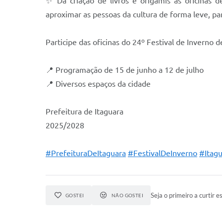
✨ Da criação de livros e origamis às oficinas de
aproximar as pessoas da cultura de forma leve, par
Participe das oficinas do 24º Festival de Inverno 
📍 Programação de 15 de junho a 12 de julho
📍 Diversos espaços da cidade
Prefeitura de Itaguara
2025/2028
#PrefeituraDeItaguara
#FestivalDeInverno
#Itagu
Seja o primeiro a curtir es
GOSTEI
NÃO GOSTEI