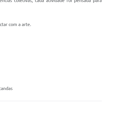
ências coletivas, cada atividade foi pensada para
ctar com a arte.
tandas