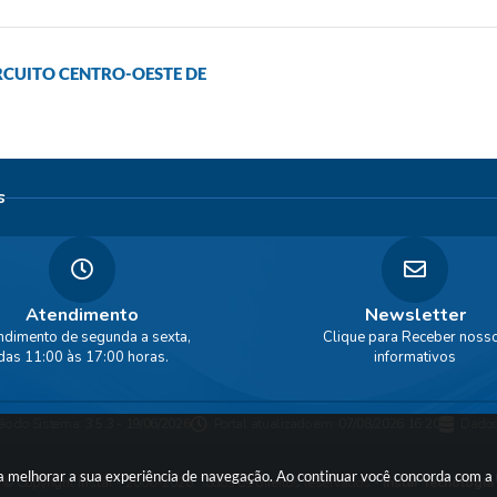
RCUITO CENTRO-OESTE DE
s
Atendimento
Newsletter
ndimento de segunda a sexta,
Clique para Receber noss
das 11:00 às 17:00 horas.
informativos
ão do Sistema:
3.5.3 - 19/06/2026
Portal atualizado em:
07/08/2026 16:20
Dados
ara melhorar a sua experiência de navegação. Ao continuar você concorda com 
© Copyright Instar - 2006-2026. Todos os direitos reservados -
Instar Tecnologia