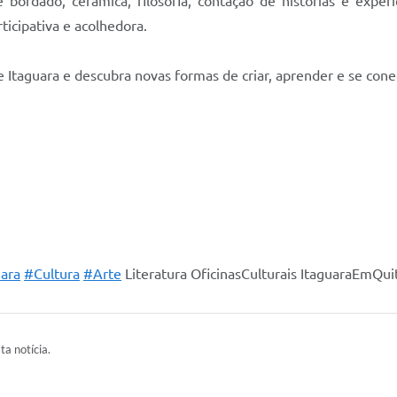
 bordado, cerâmica, filosofia, contação de histórias e experi
ticipativa e acolhedora.
de Itaguara e descubra novas formas de criar, aprender e se cone
ara
#Cultura
#Arte
Literatura OficinasCulturais ItaguaraEmQui
ta notícia.