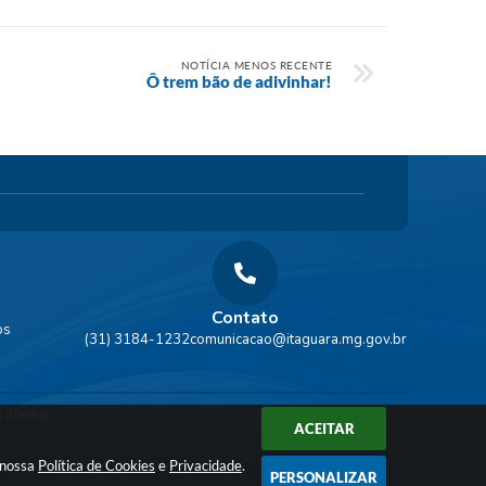
NOTÍCIA MENOS RECENTE
Ô trem bão de adivinhar!
Contato
os
(31) 3184-1232
comunicacao@itaguara.mg.gov.br
 Abertos
ACEITAR
a nossa
Política de Cookies
e
Privacidade
.
PERSONALIZAR