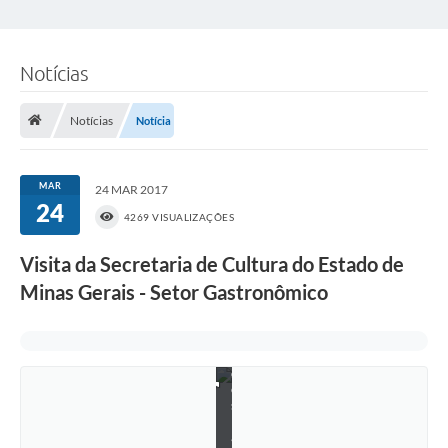
Notícias
Notícias
Notícia
MAR
24 MAR 2017
F
24
á
4269 VISUALIZAÇÕES
b
r
Visita da Secretaria de Cultura do Estado de
i
c
Minas Gerais - Setor Gastronômico
a
d
e
D
o
c
e
s
R
a