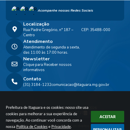
Acompanhe nossas Redes Sociais
Localização
Rua Padre Gregório, n° 187 –
CEP: 35488-000
Centro
Atendimento
Atendimento de segunda a sexta,
das 11:00 às 17:00 horas.
Newsletter
Clique para Receber nossos
informativos
Contato
(31) 3184-1232
comunicacao@itaguara.mg.gov.br
Prefeitura de Itaguara e os cookies: nosso site usa
Versão do Sistema:
3.5.3 - 19/06/2026
Portal atualizado em:
05/08/2026 17:27
Dados Abertos
cookies para melhorar a sua experiência de
ACEITAR
navegação. Ao continuar você concorda com a
© Copyright Instar - 2006-2026. Todos os direitos
nossa
Política de Cookies
e
Privacidade
.
PERSONALIZAR