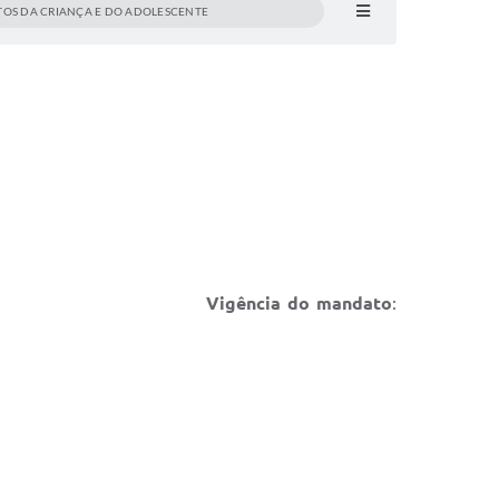
TOS DA CRIANÇA E DO ADOLESCENTE
a Aguiar
Vigência do mandato
: