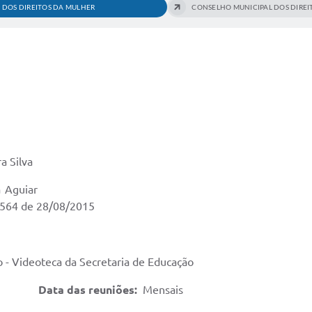
 DOS DIREITOS DA MULHER
CONSELHO MUNICIPAL DOS DIREI
a Silva
t Mairlane Oliveir
564 de 28/08/2015
 - Videoteca da Secretaria de Educação
h
Data das reuniões:
Mensais