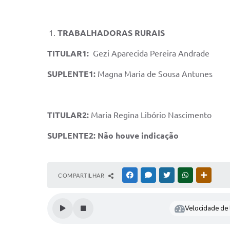
TRABALHADORAS RURAIS
TITULAR1:
Gezi Aparecida Pereira Andrade
SUPLENTE1:
Magna Maria de Sousa Antunes
TITULAR2:
Maria Regina Libório Nascimento
SUPLENTE2: Não houve indicação
COMPARTILHAR
FACEBOOK
MESSENGER
TWITTER
WHATSAPP
OUTRAS
Velocidade de l