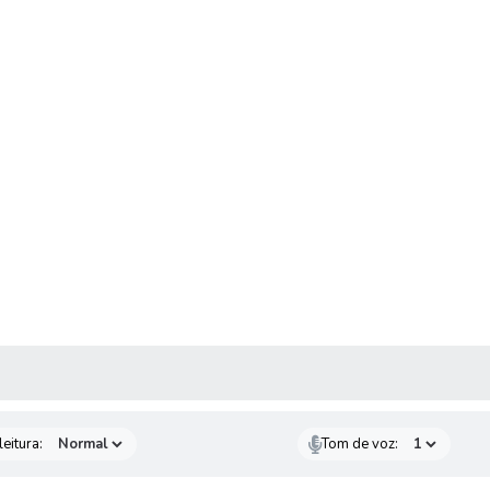
 MÍDIAS
eitura:
Tom de voz: