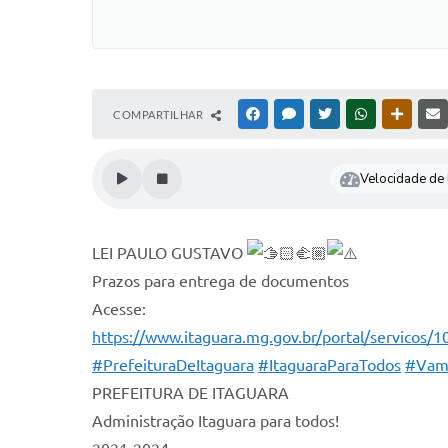
COMPARTILHAR
FACEBOOK
MESSENGER
TWITTER
WHATSAPP
OUTRAS
Velocidade de l
LEI PAULO GUSTAVO
Prazos para entrega de documentos
Acesse:
https://www.itaguara.mg.gov.br/portal/servicos/1
#PrefeituraDeItaguara
#ItaguaraParaTodos
#Vam
PREFEITURA DE ITAGUARA⠀
Administração Itaguara para todos!⠀