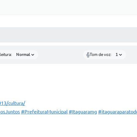
 MÍDIAS
RECEBA NOTÍCIAS
eitura:
Tom de voz:
013/cultura/
osJuntos
#PrefeituraMunicipal
#Itaguaramg
#itaguaraparatod