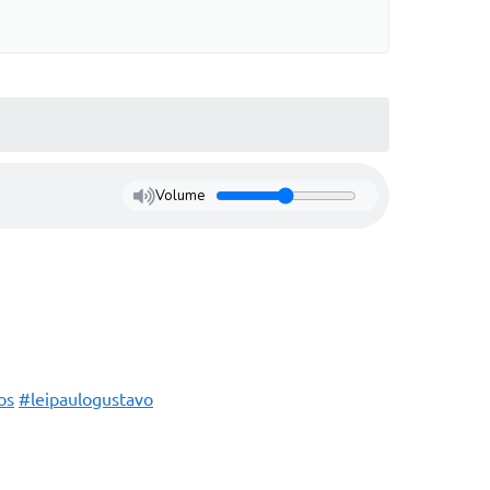
Volume
os
#leipaulogustavo