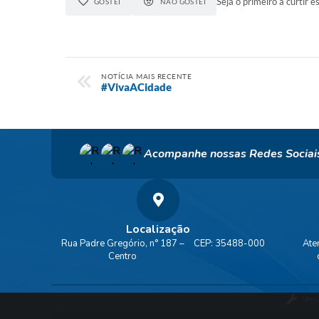
Seja o primeiro a curtir es
GOSTEI
NÃO GOSTEI
NOTÍCIA MAIS RECENTE
#VivaACidade
Acompanhe nossas Redes Sociai
Localização
Rua Padre Gregório, n° 187 –
CEP: 35488-000
Ate
Centro
Vers