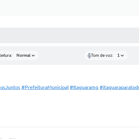
 MÍDIAS
RECEBA NOTÍCIAS
eitura:
Tom de voz:
osJuntos
#PrefeituraMunicipal
#Itaguaramg
#itaguaraparatod