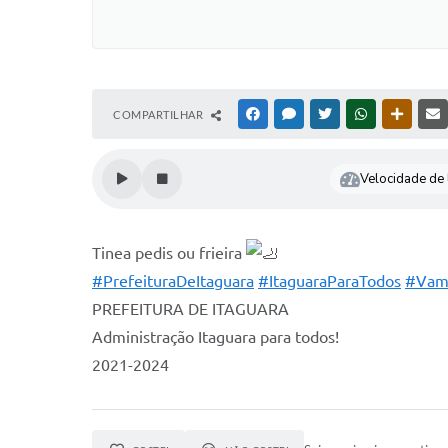
COMPARTILHAR
FACEBOOK
MESSENGER
TWITTER
WHATSAPP
OUTRAS
Velocidade de l
Tinea pedis ou frieira
#PrefeituraDeItaguara
#ItaguaraParaTodos
#Vam
PREFEITURA DE ITAGUARA⠀
Administração Itaguara para todos!⠀
2021-2024