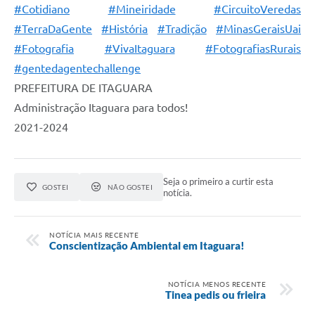
#Cotidiano
#Mineiridade
#CircuitoVeredas
#TerraDaGente
#História
#Tradição
#MinasGeraisUai
#Fotografia
#VivaItaguara
#FotografiasRurais
#gentedagentechallenge
PREFEITURA DE ITAGUARA
Administração Itaguara para todos!
2021-2024
Seja o primeiro a curtir esta
GOSTEI
NÃO GOSTEI
notícia.
NOTÍCIA MAIS RECENTE
Conscientização Ambiental em Itaguara!
NOTÍCIA MENOS RECENTE
Tinea pedis ou frieira