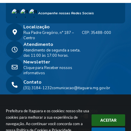
Acompanhe nossas Redes Sociais
Localização
Rua Padre Gregório, n° 187 –
CEP: 35488-000
Centro
Atendimento
Atendimento de segunda a sexta,
das 11:00 às 17:00 horas.
Newsletter
Clique para Receber nossos
informativos
Contato
(31) 3184-1232
comunicacao@itaguara.mg.gov.br
Prefeitura de Itaguara e os cookies: nosso site usa
Versão do Sistema:
3.5.3 - 19/06/2026
Portal atualizado em:
06/08/2026 11:44
Dados Abertos
cookies para melhorar a sua experiência de
ACEITAR
navegação. Ao continuar você concorda com a
© Copyright Instar - 2006-2026. Todos os direitos
nossa
Política de Cookies
e
Privacidade
.