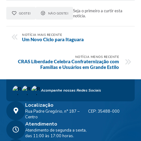
Seja o primeiro a curtir esta
GOSTEI
NÃO GOSTEI
notícia.
NOTÍCIA MAIS RECENTE
Um Novo Ciclo para Itaguara
NOTÍCIA MENOS RECENTE
CRAS Liberdade Celebra Confraternização com
Famílias e Usuários em Grande Estilo
Acompanhe nossas Redes Sociais
Localização
Rua Padre Gregório, n° 187 –
CEP: 35488-000
Centro
Atendimento
Atendimento de segunda a sexta,
das 11:00 às 17:00 horas.