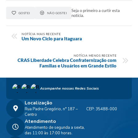
Seja o primeiro a curtir esta
GOSTEI
NÃO GOSTEI
notícia.
NOTÍCIA MAIS RECENTE
Um Novo Ciclo para Itaguara
NOTÍCIA MENOS RECENTE
CRAS Liberdade Celebra Confraternização com
Famílias e Usuários em Grande Estilo
Acompanhe nossas Redes Sociais
Localização
Rua Padre Gregório, n° 187 –
CEP: 35488-000
Centro
Atendimento
Atendimento de segunda a sexta,
das 11:00 às 17:00 horas.