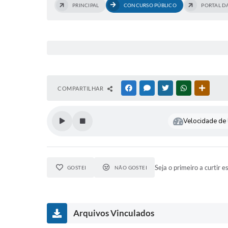
PRINCIPAL
CONCURSO PÚBLICO
PORTAL D
COMPARTILHAR
FACEBOOK
MESSENGER
TWITTER
WHATSAPP
OUTRAS
Velocidade de l
Seja o primeiro a curtir e
GOSTEI
NÃO GOSTEI
Arquivos Vinculados