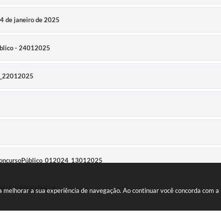
4 de janeiro de 2025
úblico - 24012025
_5_22012025
ConcursoPúblico_012024_13012025
ÇÃO DE RESIDÊNCIA
ara melhorar a sua experiência de navegação. Ao continuar você concorda com 
DE ABERTURA - 01/2024 CONSOLIDADO