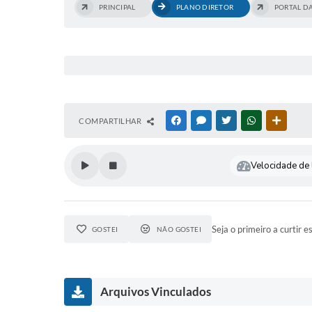
PRINCIPAL
PLANO DIRETOR
PORTAL D
COMPARTILHAR
FACEBOOK
MESSENGER
TWITTER
WHATSAPP
OUTRAS
Velocidade de l
Seja o primeiro a curtir e
GOSTEI
NÃO GOSTEI
Arquivos Vinculados