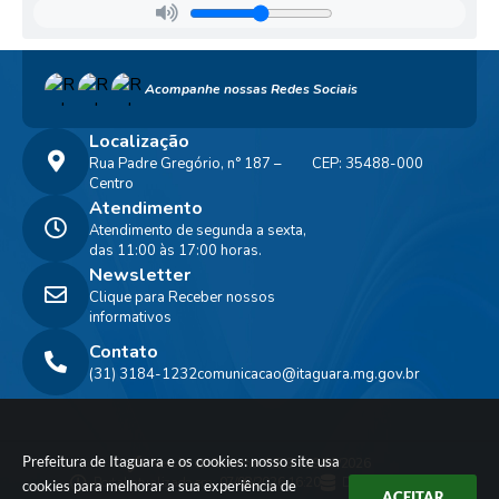
Acompanhe nossas Redes Sociais
Localização
Rua Padre Gregório, n° 187 –
CEP: 35488-000
Centro
Atendimento
Atendimento de segunda a sexta,
das 11:00 às 17:00 horas.
Newsletter
Clique para Receber nossos
informativos
Contato
(31) 3184-1232
comunicacao@itaguara.mg.gov.br
Prefeitura de Itaguara e os cookies: nosso site usa
Versão do Sistema:
3.5.3 - 19/06/2026
Portal atualizado em:
07/08/2026 16:20
Dados Abertos
cookies para melhorar a sua experiência de
ACEITAR